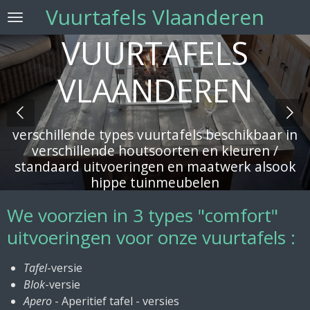
Vuurtafels Vlaanderen
Ga
direct
VUURTAFELS
naar
de
VLAANDEREN
hoofdinhoud
verschillende types vuurtafels beschikbaar in
verschillende houtsoorten en kleuren /
standaard uitvoeringen en maatwerk alsook
hippe tuinmeubelen
We voorzien in 3 types "comfort"
uitvoeringen voor onze vuurtafels :
Tafel
-versie
Blok
-versie
Apero
- Aperitief tafel - versies