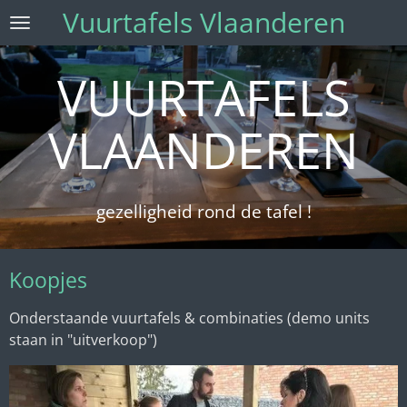
Vuurtafels Vlaanderen
Ga
direct
naar
VUURTAFELS
de
hoofdinhoud
VLAANDEREN
gezelligheid rond de tafel !
Koopjes
Onderstaande vuurtafels & combinaties (demo units
staan in "uitverkoop")